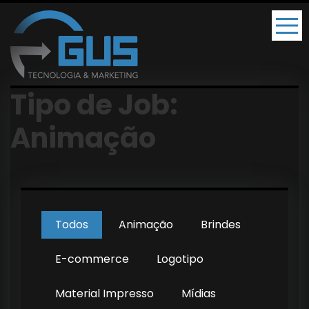
Tipo de Job:
Animação
Todos
Animação
Brindes
E-commerce
Logotipo
Material Impresso
Mídias